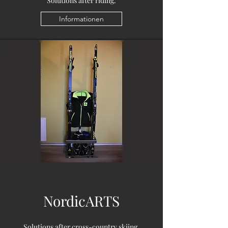
Solutions after riding.
Informationen
NordicARTS
Solutions after cross-country skiing.